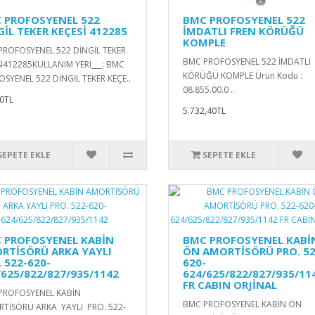
 PROFOSYENEL 522
BMC PROFOSYENEL 522
GİL TEKER KEÇESİ 412285
İMDATLI FREN KÖRÜĞÜ
KOMPLE
PROFOSYENEL 522 DİNGİL TEKER
BMC PROFOSYENEL 522 İMDATLI
İ412285KULLANIM YERI___: BMC
KÖRÜĞÜ KOMPLE Ürün Kodu :
SYENEL 522 DİNGİL TEKER KEÇE..
08.855.00.0 ..
0TL
5.732,40TL
SEPETE EKLE
SEPETE EKLE
 PROFOSYENEL KABİN
BMC PROFOSYENEL KABİ
RTİSÖRÜ ARKA YAYLI
ÖN AMORTİSÖRÜ PRO. 52
 522-620-
620-
/625/822/827/935/1142
624/625/822/827/935/11
FR CABIN ORJİNAL
PROFOSYENEL KABİN
BMC PROFOSYENEL KABİN ÖN
TİSÖRÜ ARKA YAYLI PRO. 522-