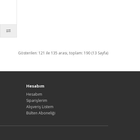
Gösterilen: 121 ile 135 arası, toplam: 190 (13 Sayfa)
Hesabım
Hesabım
Siparişlerim
Alışveriş Listem
Bülten Aboneliği