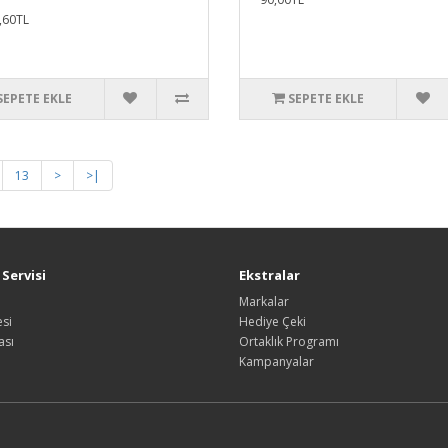
,60TL
SEPETE EKLE
SEPETE EKLE
13
>
>|
Servisi
Ekstralar
Markalar
si
Hediye Çeki
ası
Ortaklık Programı
Kampanyalar