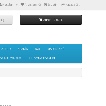
Hesabım
A. Listem (0)
Sepetim
Kasaya Git
0 ürün - 0,00TL
R-ATEGO
SCANİA
DAF
MADENİ YAĞ
OR MALZEMELERİ
LİUGONG FORKLİFT
çinde ara