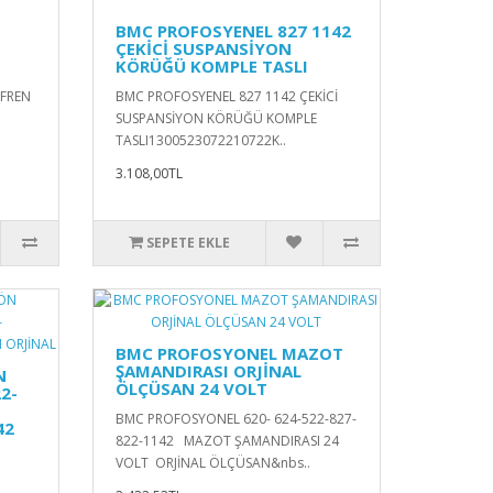
BMC PROFOSYENEL 827 1142
ÇEKİCİ SUSPANSİYON
KÖRÜĞÜ KOMPLE TASLI
 FREN
BMC PROFOSYENEL 827 1142 ÇEKİCİ
SUSPANSİYON KÖRÜĞÜ KOMPLE
TASLI1300523072210722K..
3.108,00TL
SEPETE EKLE
BMC PROFOSYONEL MAZOT
ŞAMANDIRASI ORJİNAL
N
ÖLÇÜSAN 24 VOLT
2-
BMC PROFOSYONEL 620- 624-522-827-
42
822-1142 MAZOT ŞAMANDIRASI 24
VOLT ORJİNAL ÖLÇÜSAN&nbs..