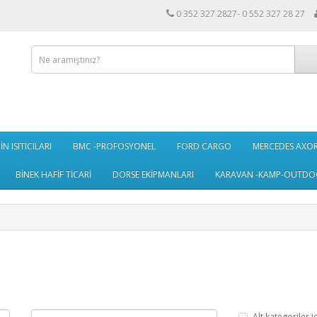
0 352 327 2827- 0 552 327 28 27
N ISITICILARI
BMC -PROFOSYONEL
FORD CARGO
MERCEDES AXO
BİNEK HAFİF TİCARİ
DORSE EKİPMANLARI
KARAVAN -KAMP-OUTDO
Alt kategoriler i