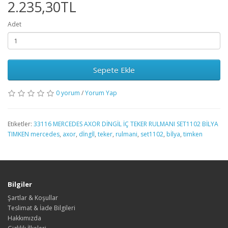
2.235,30TL
Adet
Sepete Ekle
0 yorum
/
Yorum Yap
Etiketler:
33116 MERCEDES AXOR DİNGİL İÇ TEKER RULMANI SET1102 BİLYA
TIMKEN mercedes
,
axor
,
dİngİl
,
teker
,
rulmani
,
set1102
,
bİlya
,
timken
Bilgiler
Şartlar & Koşullar
Teslimat & İade Bilgileri
Hakkımızda