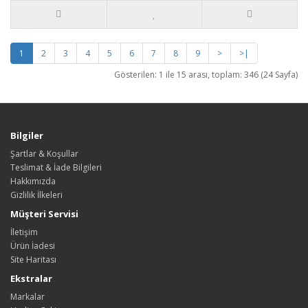
1
2
3
4
5
6
7
8
9
>
>|
Gösterilen: 1 ile 15 arası, toplam: 346 (24 Sayfa)
Bilgiler
Şartlar & Koşullar
Teslimat & İade Bilgileri
Hakkımızda
Gizlilik İlkeleri
Müşteri Servisi
İletişim
Ürün İadesi
Site Haritası
Ekstralar
Markalar