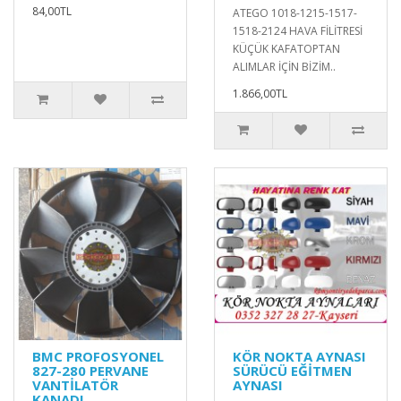
84,00TL
ATEGO 1018-1215-1517-
1518-2124 HAVA FİLİTRESİ
KÜÇÜK KAFATOPTAN
ALIMLAR İÇİN BİZİM..
1.866,00TL
BMC PROFOSYONEL
KÖR NOKTA AYNASI
827-280 PERVANE
SÜRÜCÜ EĞİTMEN
VANTİLATÖR
AYNASI
KANADI