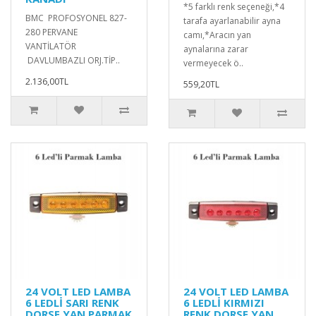
*5 farklı renk seçeneği,*4
BMC PROFOSYONEL 827-
tarafa ayarlanabilir ayna
280 PERVANE
camı,*Aracın yan
VANTİLATÖR
aynalarına zarar
DAVLUMBAZLI ORJ.TİP..
vermeyecek ö..
2.136,00TL
559,20TL
24 VOLT LED LAMBA
24 VOLT LED LAMBA
6 LEDLİ SARI RENK
6 LEDLİ KIRMIZI
DORSE YAN PARMAK
RENK DORSE YAN