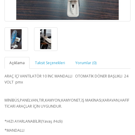
Açıklama
Taksit Seçenekleri
Yorumlar (0)
ARAÇ İÇİ VANTİLATÖR 10 İNC MANDALLI OTOMATİK DÖNER BAŞLIKLI 24
VOLT pmx
MİNİBÜS,PANELVAN,TIR,KAMYON,KAMYONET,İŞ MAKİNASI,KARAVAN,HAFİF
TİCARİ ARAÇLAR İÇİN UYGUNDUR.
*HIZI AYARLANABİLİR(Yavaş /Hızlı)
*MANDALLI