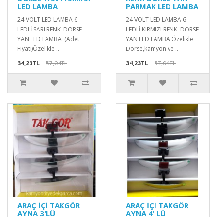
LED LAMBA
PARMAK LED LAMBA
24 VOLT LED LAMBA 6
24 VOLT LED LAMBA 6
LEDLİ SARI RENK DORSE
LEDLİ KIRMIZI RENK DORSE
YAN LED LAMBA (Adet
YAN LED LAMBA Özelikle
Fiyatı)Özelikle ..
Dorse,kamyon ve ..
34,23TL
57,04TL
34,23TL
57,04TL
ARAÇ İÇİ TAKGÖR
ARAÇ İÇİ TAKGÖR
AYNA 3'LÜ
AYNA 4' LÜ