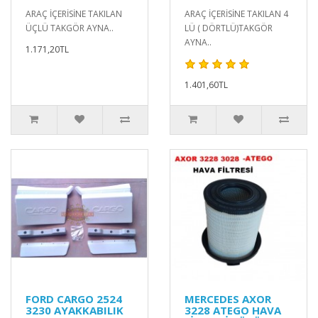
ARAÇ İÇERİSİNE TAKILAN
ARAÇ İÇERİSİNE TAKILAN 4
ÜÇLÜ TAKGÖR AYNA..
LÜ ( DÖRTLÜ)TAKGÖR
AYNA..
1.171,20TL
1.401,60TL
FORD CARGO 2524
MERCEDES AXOR
3230 AYAKKABILIK
3228 ATEGO HAVA