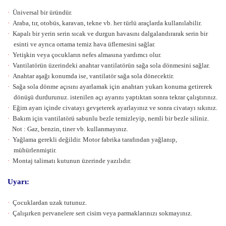
·
Üniversal bir üründür.
·
Araba, tır, otobüs, karavan, tekne vb. her türlü araçlarda kullanılabilir.
·
Kapalı bir yerin serin sıcak ve durgun havasını dalgalandırarak serin bir
esinti ve ayrıca ortama temiz hava üflemesini sağlar.
·
Yetişkin veya çocukların nefes almasına yardımcı olur.
·
Vantilatörün üzerindeki anahtar vantilatörün sağa sola dönmesini sağlar.
·
Anahtar aşağı konumda ise, vantilatör sağa sola dönecektir.
·
Sağa sola dönme açısını ayarlamak için anahtarı yukarı konuma getirerek
dönüşü durdurunuz. istenilen açı ayarını yaptıktan sonra tekrar çalıştırınız.
·
Eğim ayarı içinde civatayı gevşeterek ayarlayınız ve sonra civatayı sıkınız.
·
Bakım için vantilatörü sabunlu bezle temizleyip, nemli bir bezle siliniz.
Not : Gaz, benzin, tiner vb. kullanmayınız.
·
Yağlama gerekli değildir. Motor fabrika tarafından yağlanıp,
mühürlenmiştir.
·
Montaj talimatı kutunun üzerinde yazılıdır.
Uyarı:
·
Çocuklardan uzak tutunuz.
·
Çalışırken pervanelere sert cisim veya parmaklarınızı sokmayınız.