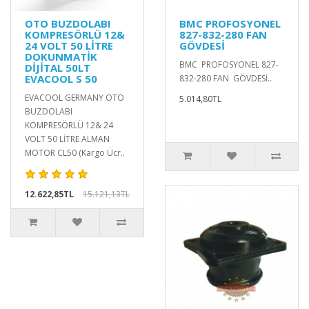
OTO BUZDOLABI
BMC PROFOSYONEL
KOMPRESÖRLÜ 12&
827-832-280 FAN
24 VOLT 50 LİTRE
GÖVDESİ
DOKUNMATİK
BMC PROFOSYONEL 827-
DİJİTAL 50LT
EVACOOL S 50
832-280 FAN GÖVDESİ..
EVACOOL GERMANY OTO
5.014,80TL
BUZDOLABI
KOMPRESÖRLÜ 12& 24
VOLT 50 LİTRE ALMAN
MOTOR CL50 (Kargo Ücr..
12.622,85TL
15.121,13TL