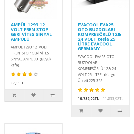
AMPÜL 1293 12
EVACOOL EVA25
VOLT FREN STOP
OTO BUZDOLABI
GERİ VİTES SİNYAL
KOMPRESÖRLÜ 12&
AMPÜLÜ
24 VOLT tesla 25
LİTRE EVACOOL
AMPÜL 1293 12 VOLT
GERMANY
FREN STOP GERİ VİTES
EVACOOL EVA25 OTO
SİNYAL AMPÜLÜ (Büyük
BUZDOLABI
kafa)..
KOMPRESÖRLÜ 12& 24
VOLT 25 LİTRE (Kargo
Ücreti 225-325 ..
17,11TL
10.782,02TL
11.833,92TL