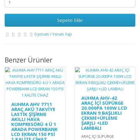
Sepete Ekle
0 yorum
/
Yorum Yap
Benzer Ürünler
AUHMA AHV-42
ARAÇ İÇİ SÜPÜRGE
AUHMA AHV 7711
20.000PA 100W LCD
ARAÇ AKÜ TAKVİYE
EKRAN 9 BAŞLIKLI
LASTİK ŞİŞİRME
ÇEKME+ÜFLEME
AKILLI HAVA
ŞARJLI +LED
KOMPRESÖRÜ 4 Ü 1
LAMBALI
ARADA POWERBANK
LCD EKRAN 150 PSİ
ARAÇ İÇİ SÜPÜRGE
1.KALİTE CİHAZ