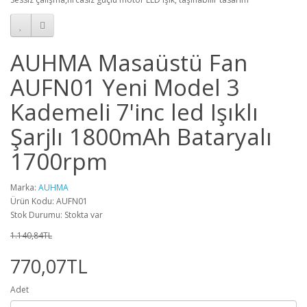
AUHMA Masaüstü Fan
AUFN01 Yeni Model 3
Kademeli 7'inc led Işıklı
Şarjlı 1800mAh Bataryalı
1700rpm
Marka:
AUHMA
Ürün Kodu: AUFN01
Stok Durumu: Stokta var
1.140,84TL
770,07TL
Adet