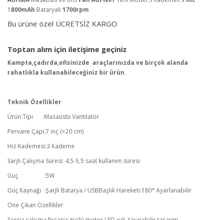
1
800mAh
Bataryalı
1700rpm
Bu ürüne özel ÜCRETSİZ KARGO
Toptan alım için iletişime geçiniz
Kampta,çadırda,ofisinizde  araçlarınızda ve birçok alanda 
rahatlıkla kullanabileceğiniz bir ürün.
Teknik Özellikler
Ürün Tipi	:
Masaüstü Vantilatör
Pervane Çapı:
7 inç (≈20 cm)
Hız Kademesi:
3 Kademe
Sarjlı Çalışma Süresi: 4,5-5,5 saat kullanım süresi
Güç	                 :
5W
Güç Kaynağı  :
Şarjlı Batarya / USB
Başlık Hareketi:
180° Ayarlanabilir
Öne Çıkan Özellikler	
Sessiz çalışma,fırcasız güçlü motor LED ışık, taşınabilir tasarım