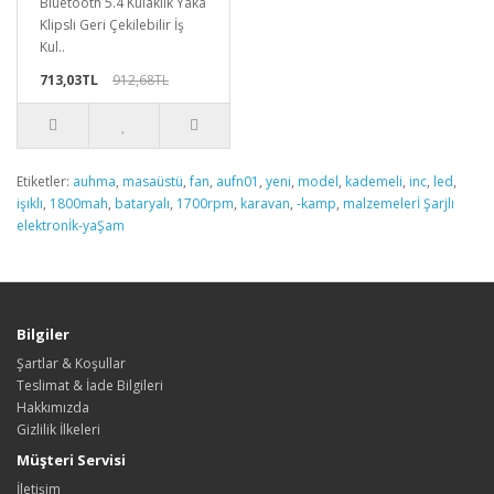
Bluetooth 5.4 Kulaklık Yaka
Klipsli Geri Çekilebilir İş
Kul..
713,03TL
912,68TL
Etiketler:
auhma
,
masaüstü
,
fan
,
aufn01
,
yeni
,
model
,
kademeli
,
inc
,
led
,
işıklı
,
1800mah
,
bataryalı
,
1700rpm
,
karavan
,
-kamp
,
malzemelerİ Şarjlı
elektronİk-yaŞam
Bilgiler
Şartlar & Koşullar
Teslimat & İade Bilgileri
Hakkımızda
Gizlilik İlkeleri
Müşteri Servisi
İletişim