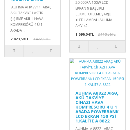
20.000PA 100W LCD
AUHMA AHV 7711 ARAÇ
EKRAN 9 BAŞLIKLI
AKÜ TAKVİYE LASTİK
ÇEKME+ÜFLEME ŞARJLI
ŞİŞİRME AKILLI HAVA
+LED LAMBALI AUHMA
KOMPRESÖRÜ 4 Ü 1
AHV-42..
ARADA ..
1.596,04TL
2.110,56TL
2.823,59TL
3.422,53TL
AUHMA A8822 ARAÇ
AKÜ TAKVİYE
CİHAZI HAVA
KOMPRESÖRÜ 4 Ü 1
ARADA POWERBANK
LCD EKRAN 150 PSİ
1.KALİTE A 8822
AUHMA A 8822 ARAÇ