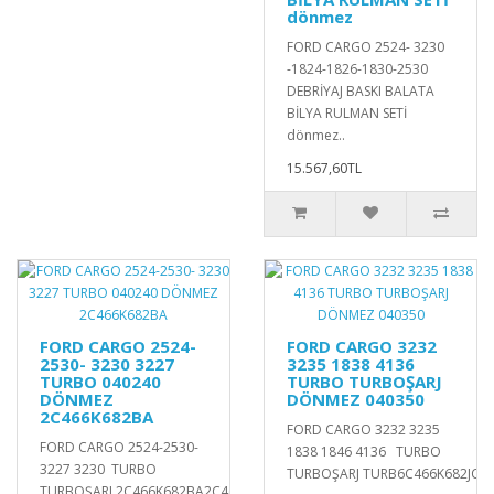
dönmez
FORD CARGO 2524- 3230
-1824-1826-1830-2530
DEBRİYAJ BASKI BALATA
BİLYA RULMAN SETİ
dönmez..
15.567,60TL
FORD CARGO 2524-
FORD CARGO 3232
2530- 3230 3227
3235 1838 4136
TURBO 040240
TURBO TURBOŞARJ
DÖNMEZ
DÖNMEZ 040350
2C466K682BA
FORD CARGO 3232 3235
FORD CARGO 2524-2530-
1838 1846 4136 TURBO
3227 3230 TURBO
TURBOŞARJ TURB6C466K682JC6C
TURBOŞARJ 2C466K682BA2C466K682BB040240..