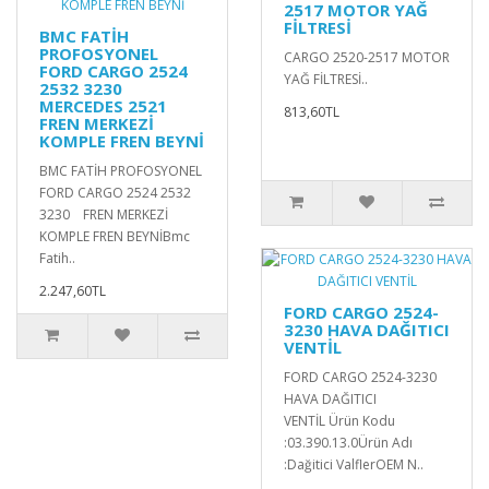
2517 MOTOR YAĞ
FİLTRESİ
BMC FATİH
PROFOSYONEL
CARGO 2520-2517 MOTOR
FORD CARGO 2524
YAĞ FİLTRESİ..
2532 3230
MERCEDES 2521
813,60TL
FREN MERKEZİ
KOMPLE FREN BEYNİ
BMC FATİH PROFOSYONEL
FORD CARGO 2524 2532
3230 FREN MERKEZİ
KOMPLE FREN BEYNİBmc
Fatih..
2.247,60TL
FORD CARGO 2524-
3230 HAVA DAĞITICI
VENTİL
FORD CARGO 2524-3230
HAVA DAĞITICI
VENTİL Ürün Kodu
:03.390.13.0Ürün Adı
:Dağitici ValflerOEM N..