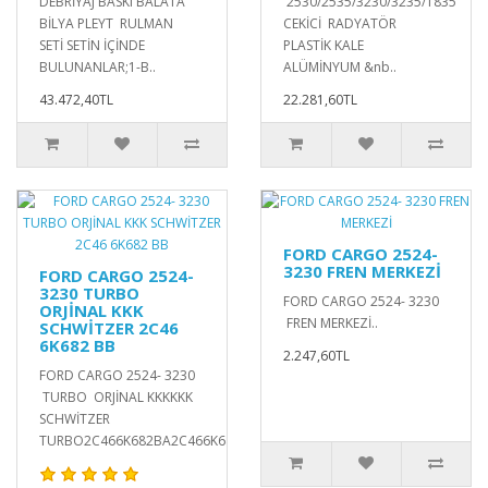
DEBRİYAJ BASKI BALATA
2530/2535/3230/3235/1835
BİLYA PLEYT RULMAN
CEKİCİ RADYATÖR
SETİ SETİN İÇİNDE
PLASTİK KALE
BULUNANLAR;1-B..
ALÜMİNYUM &nb..
43.472,40TL
22.281,60TL
FORD CARGO 2524-
3230 FREN MERKEZİ
FORD CARGO 2524-
3230 TURBO
FORD CARGO 2524- 3230
ORJİNAL KKK
FREN MERKEZİ..
SCHWİTZER 2C46
6K682 BB
2.247,60TL
FORD CARGO 2524- 3230
TURBO ORJİNAL KKKKKK
SCHWİTZER
TURBO2C466K682BA2C466K682BB..