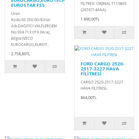
EUROCARGO,EUROTECH,
FİLTRESİ ORJİNAL T110855
EUROSTAR FSS
(26T6714AAA)..
Ürün
1.890,00TL
Kodu:03.350.00.0Ürün
Adı:DAĞITICI VALFLEROEM
No:934 713 019 0Araç
Bilgisi:IVECO
EUROCARGO,EUROT..
2.758,80TL
FORD CARGO 2520-
2517-3227 HAVA
FİLİTRESİ
CARGO 2520-2517-3227
HAVA FİLİTRESİ..
864,00TL