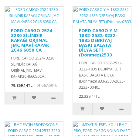
FORD CARGO 2524
FORD CARGO Y.M
3230 SİLİNDİR
1832-2532-3232-
KAPAĞI ORJİNAL
1835 DEBRİYAJ
JMC MAVİ KAPAK
BASKI BALATA
2C46 6050 CA
BİLYA SETİ
(Dönmez)2533
FORD CARGO 2524- 3230
FORD CARGO 1832-2532-
SİLİNDİR KAPAĞI
3232-1835 DEBRİYAJ SETİ
ORJİNAL JMC MAVİ
BASKI BALATA BİLYA
KAPAK2C466050CA..
(Dönmez)1833-2533-2633-
79.859,14TL
91.267,59TL
323370040..
22.339,44TL