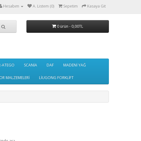
Hesabım
A. Listem (0)
Sepetim
Kasaya Git
0 ürün - 0,00TL
R-ATEGO
SCANİA
DAF
MADENİ YAĞ
OR MALZEMELERİ
LİUGONG FORKLİFT
çinde ara