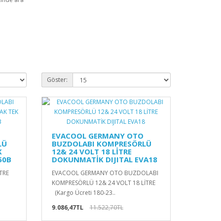
Göster:
EVACOOL GERMANY OTO
LÜ
BUZDOLABI KOMPRESÖRLÜ
K
12& 24 VOLT 18 LİTRE
50B
DOKUNMATİK DIJITAL EVA18
TRE
EVACOOL GERMANY OTO BUZDOLABI
KOMPRESÖRLÜ 12& 24 VOLT 18 LİTRE
(Kargo Ücreti 180-23..
9.086,47TL
11.522,70TL