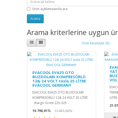
Ürün açıklamasında ara.
Arama kriterlerine uygun ü
Ürün Karşılaştır (0)
EVA
YAT
EVACOOL EVA25 OTO
BUZD
BUZDOLABI KOMPRESÖRLÜ
VOL
12& 24 VOLT tesla 25 LİTRE
EVACOOL GERMANY
EVAC
EVACOOL EVA25 OTO BUZDOLABI
TEKN
KOMPRESÖRLÜ 12& 24 VOLT 25 LİTRE
LİTRE
(Kargo Ücreti 225-325 ..
21.07
10.798,41TL
11.851,92TL