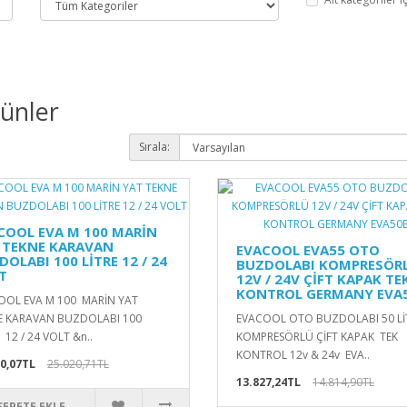
rünler
Sırala:
COOL EVA M 100 MARİN
 TEKNE KARAVAN
EVACOOL EVA55 OTO
OLABI 100 LİTRE 12 / 24
BUZDOLABI KOMPRESÖR
T
12V / 24V ÇİFT KAPAK TE
KONTROL GERMANY EVA
OOL EVA M 100 MARİN YAT
E KARAVAN BUZDOLABI 100
EVACOOL OTO BUZDOLABI 50 Lİ
 12 / 24 VOLT &n..
KOMPRESÖRLÜ ÇİFT KAPAK TEK
KONTROL 12v & 24v EVA..
0,07TL
25.020,71TL
13.827,24TL
14.814,90TL
SEPETE EKLE