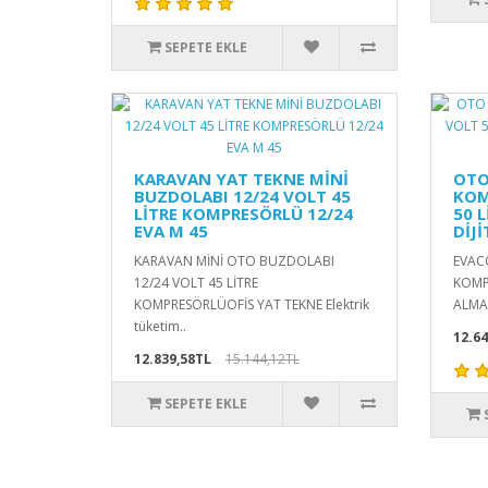
SEPETE EKLE
KARAVAN YAT TEKNE MİNİ
OTO
BUZDOLABI 12/24 VOLT 45
KOM
LİTRE KOMPRESÖRLÜ 12/24
50 
EVA M 45
DİJ
KARAVAN MİNİ OTO BUZDOLABI
EVAC
12/24 VOLT 45 LİTRE
KOMP
KOMPRESÖRLÜOFİS YAT TEKNE Elektrik
ALMA
tüketim..
12.64
12.839,58TL
15.144,12TL
SEPETE EKLE