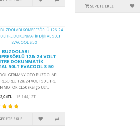
SEPETE EKLE
 BUZDOLABI
PRESÖRLÜ 12& 24 VOLT
LİTRE DOKUNMATİK
İTAL 50LT EVACOOL S 50
OOL GERMANY OTO BUZDOLABI
RESÖRLÜ 12& 24 VOLT 50 LİTRE
N MOTOR CL50 (Kargo Ücr..
2,04TL
15.144,12TL
SEPETE EKLE