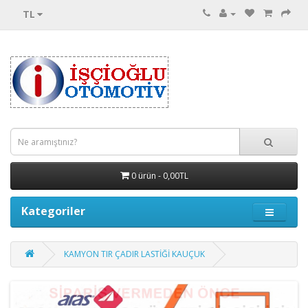
TL
0 ürün - 0,00TL
Kategoriler
KAMYON TIR ÇADIR LASTİĞİ KAUÇUK