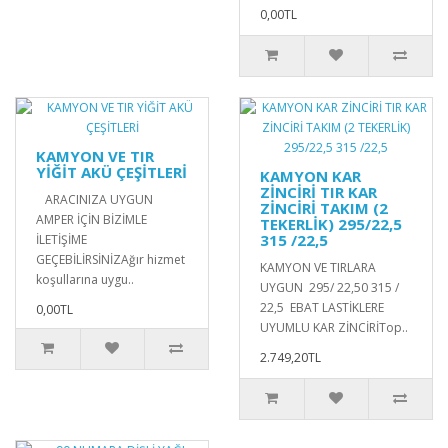
0,00TL
KAMYON VE TIR
YİĞİT AKÜ ÇEŞİTLERİ
KAMYON KAR
ZİNCİRİ TIR KAR
ARACINIZA UYGUN
ZİNCİRİ TAKIM (2
AMPER İÇİN BİZİMLE
TEKERLİK) 295/22,5
315 /22,5
İLETİŞİME
GEÇEBİLİRSİNİZAğır hizmet
KAMYON VE TIRLARA
koşullarına uygu..
UYGUN 295/ 22,50 315 /
22,5 EBAT LASTİKLERE
0,00TL
UYUMLU KAR ZİNCİRİTop..
2.749,20TL