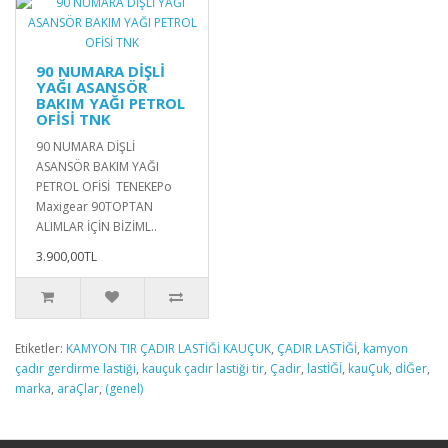
90 NUMARA DİŞLİ
YAĞI ASANSÖR
BAKIM YAĞI PETROL
OFİSİ TNK
90 NUMARA DİŞLİ
ASANSÖR BAKIM YAĞI
PETROL OFİSİ TENEKEPo
Maxigear 90TOPTAN
ALIMLAR İÇİN BİZİML..
3.900,00TL
Etiketler:
KAMYON TIR ÇADIR LASTİĞİ KAUÇUK
,
ÇADIR LASTİĞİ
,
kamyon
çadır gerdirme lastiği
,
kauçuk çadır lastiği tir
,
Çadir
,
lastİĞİ
,
kauÇuk
,
dİĞer
,
marka
,
araÇlar
,
(genel)