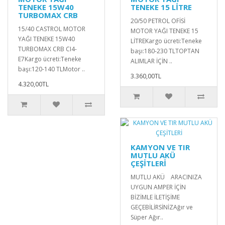
TENEKE 15W40
TENEKE 15 LİTRE
TURBOMAX CRB
20/50 PETROL OFİSİ
15/40 CASTROL MOTOR
MOTOR YAĞI TENEKE 15
YAĞI TENEKE 15W40
LİTREKargo ücreti:Teneke
TURBOMAX CRB CI4-
başı:180-230 TLTOPTAN
E7Kargo ücreti:Teneke
ALIMLAR İÇİN ..
başı:120-140 TLMotor ..
3.360,00TL
4.320,00TL
KAMYON VE TIR
MUTLU AKÜ
ÇEŞİTLERİ
MUTLU AKÜ ARACINIZA
UYGUN AMPER İÇİN
BİZİMLE İLETİŞİME
GEÇEBİLİRSİNİZAğır ve
Süper Ağır..