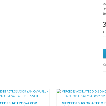
Ma
Ür
St
3
Ad
CEDES ACTROS-AXOR
MERCEDES AXOR ATEGO D