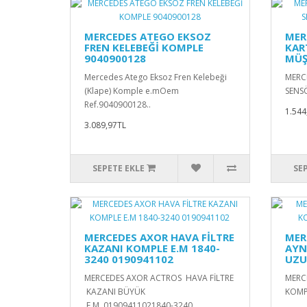
MERCEDES ATEGO EKSOZ
MER
FREN KELEBEĞİ KOMPLE
KAR
9040900128
MÜŞ
Mercedes Atego Eksoz Fren Kelebeği
MERC
(Klape) Komple e.mOem
SENSÖ
Ref.9040900128..
1.544
3.089,97TL
SEPETE EKLE
SE
MERCEDES AXOR HAVA FİLTRE
MER
KAZANI KOMPLE E.M 1840-
AYN
3240 0190941102
UZU
MERCEDES AXOR ACTROS HAVA FİLTRE
MERC
KAZANI BÜYÜK
KOMP
E.M 01909411021840-3240..