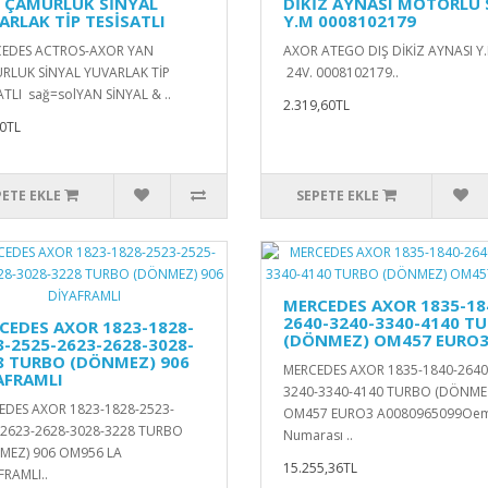
 ÇAMURLUK SİNYAL
DİKİZ AYNASI MOTORLU
ARLAK TİP TESİSATLI
Y.M 0008102179
EDES ACTROS-AXOR YAN
AXOR ATEGO DIŞ DİKİZ AYNASI Y
RLUK SİNYAL YUVARLAK TİP
24V. 0008102179..
ATLI sağ=solYAN SİNYAL & ..
2.319,60TL
0TL
PETE EKLE
SEPETE EKLE
MERCEDES AXOR 1835-18
2640-3240-3340-4140 T
CEDES AXOR 1823-1828-
(DÖNMEZ) OM457 EURO
3-2525-2623-2628-3028-
8 TURBO (DÖNMEZ) 906
MERCEDES AXOR 1835-1840-2640
AFRAMLI
3240-3340-4140 TURBO (DÖNME
EDES AXOR 1823-1828-2523-
OM457 EURO3 A0080965099Oe
-2623-2628-3028-3228 TURBO
Numarası ..
MEZ) 906 OM956 LA
15.255,36TL
RAMLI..