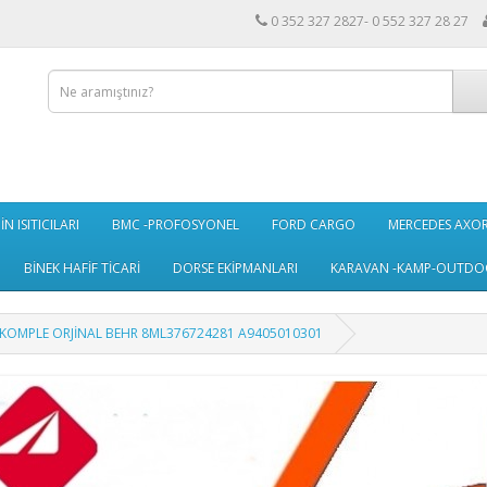
0 352 327 2827- 0 552 327 28 27
N ISITICILARI
BMC -PROFOSYONEL
FORD CARGO
MERCEDES AXO
BİNEK HAFİF TİCARİ
DORSE EKİPMANLARI
KARAVAN -KAMP-OUTDO
 KOMPLE ORJİNAL BEHR 8ML376724281 A9405010301