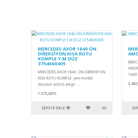
MERCEDES AXOR 1840 ÖN
MER
DİREKSİYON KISA ROTU
AMO
KOMPLE Y.M DÜZ
MERC
3754600405
AMOR
MERCEDES AXOR 1840 ÖN DİREKSİYON
1840
KISA ROTU KOMPLE yeni model
2.482
düzaxor actros atego ..
1.575,60TL
SEPETE EKLE
SE