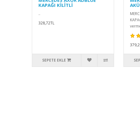
MERCEDES AXOR ADBLUE
MER
KAPAĞI KİLİTLİ
AKÜ
..
MERC
KAPAĞ
328,72TL
verme
379,2
SEPETE EKLE
SE