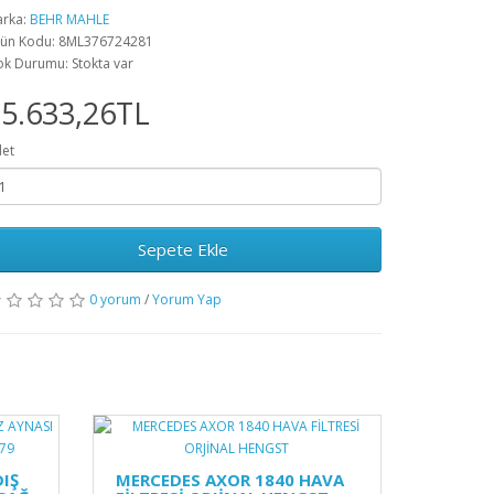
rka:
BEHR MAHLE
ün Kodu: 8ML376724281
ok Durumu: Stokta var
5.633,26TL
et
Sepete Ekle
0 yorum
/
Yorum Yap
IŞ
MERCEDES AXOR 1840 HAVA