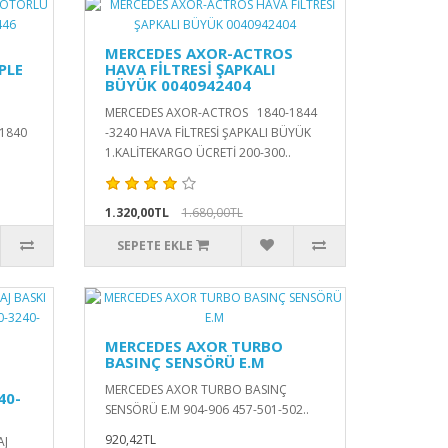
MERCEDES AXOR-ACTROS
PLE
HAVA FİLTRESİ ŞAPKALI
BÜYÜK 0040942404
MERCEDES AXOR-ACTROS 1840-1844
1840
-3240 HAVA FİLTRESİ ŞAPKALI BÜYÜK
1.KALİTEKARGO ÜCRETİ 200-300..
1.320,00TL
1.680,00TL
SEPETE EKLE
MERCEDES AXOR TURBO
BASINÇ SENSÖRÜ E.M
MERCEDES AXOR TURBO BASINÇ
40-
SENSÖRÜ E.M 904-906 457-501-502..
920,42TL
AJ