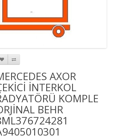
MERCEDES AXOR
ÇEKİCİ İNTERKOL
RADYATÖRÜ KOMPLE
ORJİNAL BEHR
8ML376724281
A9405010301