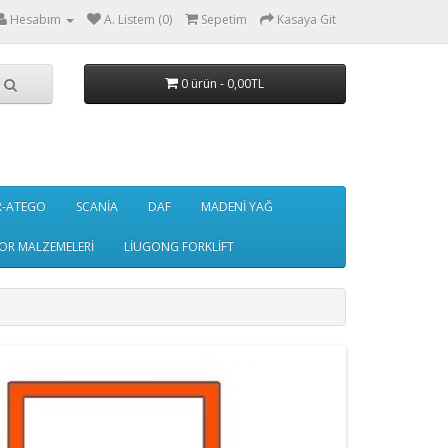
Hesabım
A. Listem (0)
Sepetim
Kasaya Git
0 ürün - 0,00TL
R-ATEGO
SCANİA
DAF
MADENİ YAĞ
OR MALZEMELERİ
LİUGONG FORKLİFT