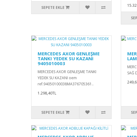
15.32
SEPETE EKLE
SE
MERCEDES AXOR GENLEŞME
MER
TANKI YEDEK SU KAZANI
LAM
9405010003
MERC
MERCEDES AXOR GENLEŞME TANKI
SAĞ 
YEDEK SU KAZANI oem
249,6
ref.94050100038MA376705361..
1.298,40TL
SEPETE EKLE
SE