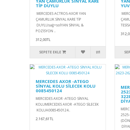
YAN ÇAMURLUK SİNYAL KARE
YAN
TİP DUYLU
YUV
MERCEDES ACTROS-AXOR YAN
MERC
ÇAMURLUK SİNYAL KARE TİP
ÇAMU
DUYLUsağ=solYAN SİNYAL &
TESİS
POZİSYON ..
312,0
312,00TL
SEPETE EKLE
SE
MERCEDES AXOR -ATEGO
SİNYAL KOLU SİLECEK KOLU
MER
0085450124
252
322
MERCEDES AXOR -ATEGO SİNYAL
DİY
KOLUMERCEDES AXOR -ATEGO SİLECEK
MERC
KOLUA0085450124..
2525
2.167,61TL
(DÖN
DİYAF