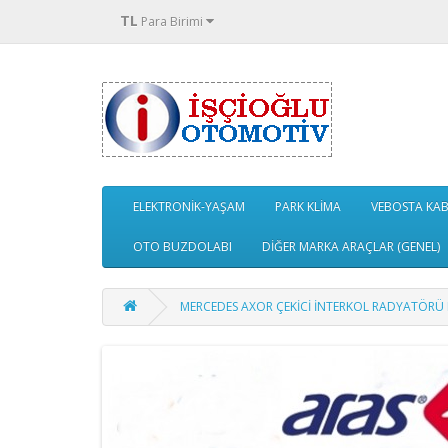
TL
Para Birimi
ELEKTRONİK-YAŞAM
PARK KLİMA
VEBOSTA KABİ
OTO BUZDOLABI
DİĞER MARKA ARAÇLAR (GENEL)
MERCEDES AXOR ÇEKİCİ İNTERKOL RADYATÖRÜ