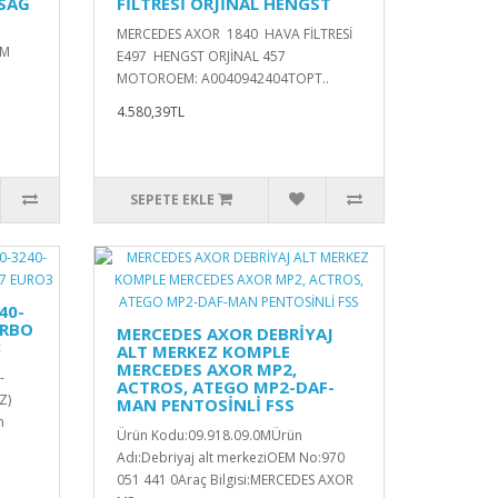
 SAĞ
FİLTRESİ ORJİNAL HENGST
MERCEDES AXOR 1840 HAVA FİLTRESİ
.M
E497 HENGST ORJİNAL 457
MOTOROEM: A0040942404TOPT..
4.580,39TL
SEPETE EKLE
40-
URBO
MERCEDES AXOR DEBRİYAJ
3
ALT MERKEZ KOMPLE
MERCEDES AXOR MP2,
-
ACTROS, ATEGO MP2-DAF-
Z)
MAN PENTOSİNLİ FSS
m
Ürün Kodu:09.918.09.0MÜrün
Adı:Debriyaj alt merkeziOEM No:970
051 441 0Araç Bilgisi:MERCEDES AXOR