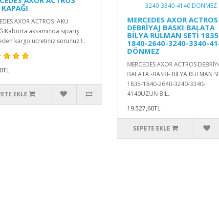
CEDES AXOR ACTROS
 KAPAĞI
MERCEDES AXOR ACTROS
EDES AXOR ACTROS AKÜ
DEBRİYAJ BASKI BALATA
IKaborta aksamında sipariş
BİLYA RULMAN SETİ 1835
den kargo ücretiniz sorunuz.!..
1840-2640-3240-3340-41
DÖNMEZ
MERCEDES AXOR ACTROS DEBRİY
0TL
BALATA -BASKI- BİLYA RULMAN SE
1835-1840-2640-3240-3340-
4140UZUN BİL..
PETE EKLE
19.527,60TL
SEPETE EKLE