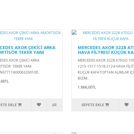
CEDES AXOR ÇEKİCİ ARKA
MERCEDES AXOR 3228 A
RTİSÖR TEKER YANI
HAVA FİLTRESİ KÜÇÜK KA
EDES AXOR ÇEKİCİ ARKA
MERCEDES AXOR 3228 ATEGO 10
TİSÖR TEKER YANI
1215-1517-1518-2124 HAVA FİLİT
 N67711600063260100..
KÜÇÜK KAFATOPTAN ALIMLAR İÇ
BİZİM..
,68TL
1.866,00TL
PETE EKLE
SEPETE EKLE