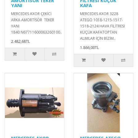
AMORTİSÖR TEKER
FİLTRESİ KÜÇÜK
YANI
KAFA
MERCEDES AXOR ÇEKİCİ
MERCEDES AXOR 3228
ARKA AMORTİSÖR TEKER
ATEGO 1018-1215-1517-
YANI
1518-2124 HAVA FİLİTRESİ
1840 N67711600063260100..
KÜÇÜK KAFATOPTAN
ALIMLAR İÇİN BİZİM..
2.482,68TL
1.866,00TL