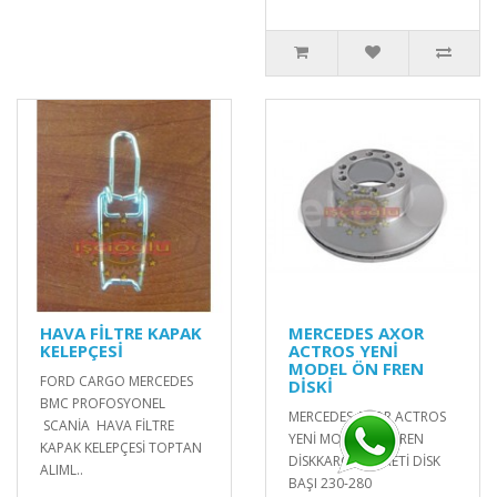
HAVA FİLTRE KAPAK
MERCEDES AXOR
KELEPÇESİ
ACTROS YENİ
MODEL ÖN FREN
FORD CARGO MERCEDES
DİSKİ
BMC PROFOSYONEL
MERCEDES AXOR ACTROS
SCANİA HAVA FİLTRE
YENİ MODEL ÖN FREN
KAPAK KELEPÇESİ TOPTAN
DİSKKARGO ÜCRETİ DİSK
ALIML..
BAŞI 230-280