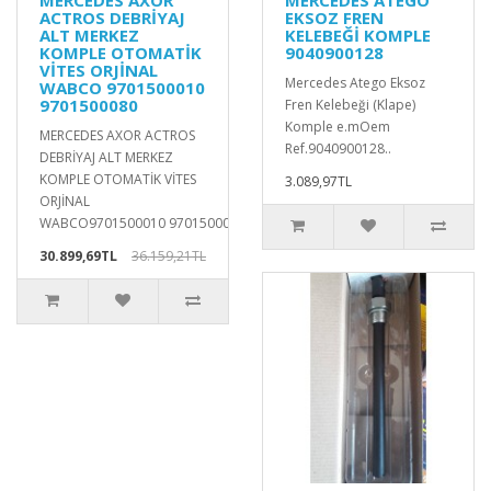
MERCEDES AXOR
MERCEDES ATEGO
ACTROS DEBRİYAJ
EKSOZ FREN
ALT MERKEZ
KELEBEĞİ KOMPLE
KOMPLE OTOMATİK
9040900128
VİTES ORJİNAL
Mercedes Atego Eksoz
WABCO 9701500010
9701500080
Fren Kelebeği (Klape)
Komple e.mOem
MERCEDES AXOR ACTROS
Ref.9040900128..
DEBRİYAJ ALT MERKEZ
KOMPLE OTOMATİK VİTES
3.089,97TL
ORJİNAL
WABCO9701500010 97015000..
30.899,69TL
36.159,21TL