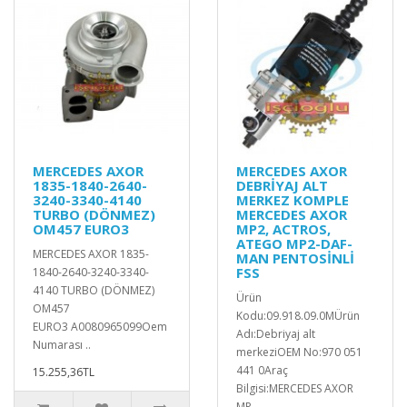
MERCEDES AXOR
MERCEDES AXOR
1835-1840-2640-
DEBRİYAJ ALT
3240-3340-4140
MERKEZ KOMPLE
TURBO (DÖNMEZ)
MERCEDES AXOR
OM457 EURO3
MP2, ACTROS,
ATEGO MP2-DAF-
MERCEDES AXOR 1835-
MAN PENTOSİNLİ
FSS
1840-2640-3240-3340-
4140 TURBO (DÖNMEZ)
Ürün
OM457
Kodu:09.918.09.0MÜrün
EURO3 A0080965099Oem
Adı:Debriyaj alt
Numarası ..
merkeziOEM No:970 051
441 0Araç
15.255,36TL
Bilgisi:MERCEDES AXOR
MP..