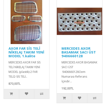
AXOR FAR SİS TELİ
MERCEDES AXOR
NİKELAJ TAKIM YENİ
BASAMAK SACI ÜST
MODEL 1.kalite
9406660128
MERCEDES AXOR FAR SİS
MERCEDES AXOR BASAMAK
TELİ NİKELAJ TAKIM YENİ
SACI ÜST
MODEL (plastik)-2 FAR
9406660128Oem
TELİ2-SİS TELİ..
Numarası Referans
İçindir...
870,00TL
192,00TL