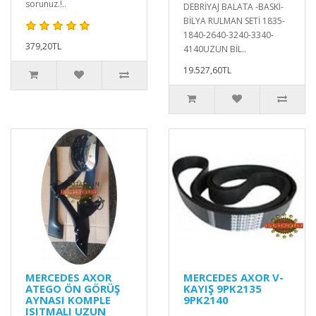
sorunuz.!..
DEBRİYAJ BALATA -BASKI-
BİLYA RULMAN SETİ 1835-
1840-2640-3240-3340-
379,20TL
4140UZUN BİL..
19.527,60TL
MERCEDES AXOR
MERCEDES AXOR V-
ATEGO ÖN GÖRÜŞ
KAYIŞ 9PK2135
AYNASI KOMPLE
9PK2140
ISITMALI UZUN