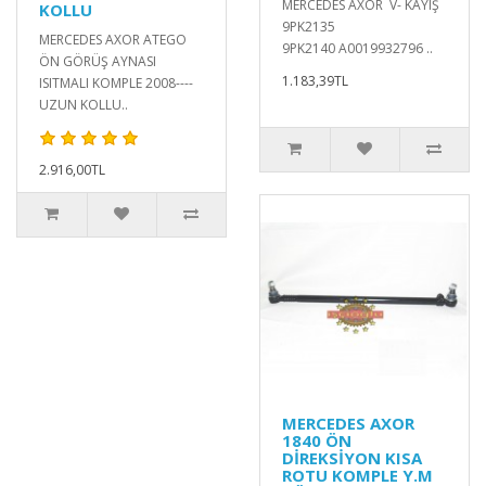
MERCEDES AXOR V- KAYIŞ
KOLLU
9PK2135
MERCEDES AXOR ATEGO
9PK2140 A0019932796 ..
ÖN GÖRÜŞ AYNASI
1.183,39TL
ISITMALI KOMPLE 2008----
UZUN KOLLU..
2.916,00TL
MERCEDES AXOR
1840 ÖN
DİREKSİYON KISA
ROTU KOMPLE Y.M