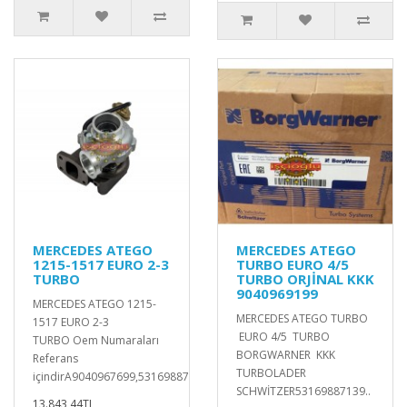
MERCEDES ATEGO
MERCEDES ATEGO
1215-1517 EURO 2-3
TURBO EURO 4/5
TURBO
TURBO ORJİNAL KKK
9040969199
MERCEDES ATEGO 1215-
MERCEDES ATEGO TURBO
1517 EURO 2-3
EURO 4/5 TURBO
TURBO Oem Numaraları
BORGWARNER KKK
Referans
TURBOLADER
içindirA9040967699,53169887155,..
SCHWİTZER53169887139..
13.843,44TL