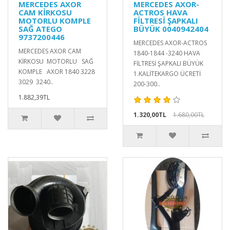
MERCEDES AXOR
MERCEDES AXOR-
CAM KİRKOSU
ACTROS HAVA
MOTORLU KOMPLE
FİLTRESİ ŞAPKALI
SAĞ ATEGO
BÜYÜK 0040942404
9737200446
MERCEDES AXOR-ACTROS
MERCEDES AXOR CAM
1840-1844 -3240 HAVA
KİRKOSU MOTORLU SAĞ
FİLTRESİ ŞAPKALI BÜYÜK
KOMPLE AXOR 1840 3228
1.KALİTEKARGO ÜCRETİ
3029 3240..
200-300..
1.882,39TL
1.320,00TL
1.680,00TL