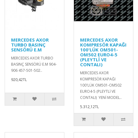
MERCEDES AXOR
MERCEDES AXOR
TURBO BASINÇ
KOMPRESÖR KAPAĞI
SENSÖRÜ E.M
100'LÜK OM501-
OM502 EURO4-5
MERCEDES AXOR TURBO
(PLEYTLİ VE
CONTALI)
BASINÇ SENSÖRÜ E.M 904-
906 457-501-502..
MERCEDES AXOR
KOMPRESÖR KAPAĞI
920,42TL
100'LÜK OM501-OM502
EURO4-5 (PLEYTLİ VE
CONTALI) YENİ MODEL..
5.312,12TL