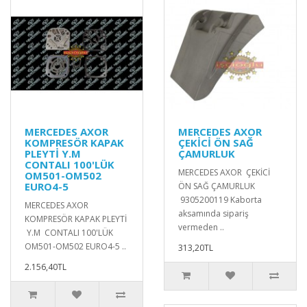
MERCEDES AXOR
MERCEDES AXOR
KOMPRESÖR KAPAK
ÇEKİCİ ÖN SAĞ
PLEYTİ Y.M
ÇAMURLUK
CONTALI 100'LÜK
MERCEDES AXOR ÇEKİCİ
OM501-OM502
EURO4-5
ÖN SAĞ ÇAMURLUK
9305200119 Kaborta
MERCEDES AXOR
aksamında sipariş
KOMPRESÖR KAPAK PLEYTİ
vermeden ..
Y.M CONTALI 100'LÜK
OM501-OM502 EURO4-5 ..
313,20TL
2.156,40TL