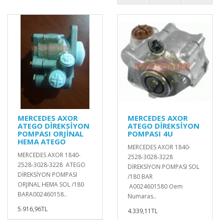
MERCEDES AXOR
MERCEDES AXOR
ATEGO DİREKSİYON
ATEGO DİREKSİYON
POMPASI ORJİNAL
POMPASI 4U
HEMA ATEGO
MERCEDES AXOR 1840-
MERCEDES AXOR 1840-
2528-3028-3228
2528-3028-3228 ATEGO
DİREKSİYON POMPASI SOL
DİREKSİYON POMPASI
/180 BAR
ORJİNAL HEMA SOL /180
A0024601580 Oem
BARA002460158..
Numaras..
5.916,96TL
4.339,11TL