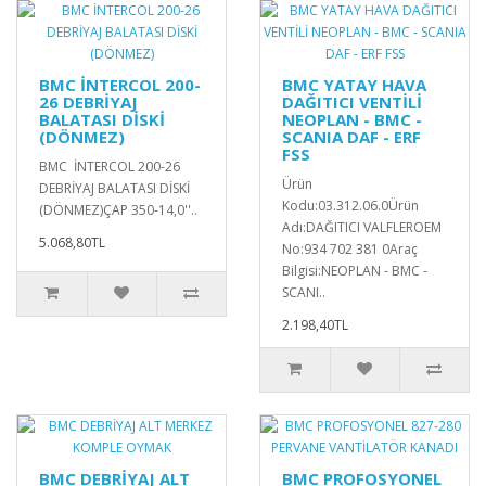
BMC İNTERCOL 200-
BMC YATAY HAVA
26 DEBRİYAJ
DAĞITICI VENTİLİ
BALATASI DİSKİ
NEOPLAN - BMC -
(DÖNMEZ)
SCANIA DAF - ERF
FSS
BMC İNTERCOL 200-26
Ürün
DEBRİYAJ BALATASI DİSKİ
Kodu:03.312.06.0Ürün
(DÖNMEZ)ÇAP 350-14,0''..
Adı:DAĞITICI VALFLEROEM
5.068,80TL
No:934 702 381 0Araç
Bilgisi:NEOPLAN - BMC -
SCANI..
2.198,40TL
BMC DEBRİYAJ ALT
BMC PROFOSYONEL