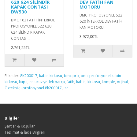
620 624 SİLİNDİR
DEV FATİH FAN
KAPAK CONTASI
MOTORU
BW530
BMC PROFOSYONEL 522
BMC 162 FATİH İNTERKOL
620 İNTERKOL DEV FATİH
PROFOSYONEL 522 620
FAN MOTORU..
624 SİLİNDİR KAPAK
3.972,00TL
CONTASI ..
2.761,25TL
Etiketler:
8K200017
,
kabin kirkosu
,
bmc pro
,
bmc profosyonel kabin
kirkosu
,
kupa
,
en ucuz yedek parça
,
fatİh
,
kabİn
,
kİrkosu
,
komple
,
orjİnal
,
Özteknİk
,
-profosyonel 8k200017
,
isc
Bilgiler
Şartlar & Koşullar
Teslimat & İade Bilgileri