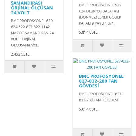
ŞAMANDIRASI
BMC PROFOSYONEL 522
ORJİNAL ÖLÇÜSAN
624 DEBRİYAJ BALATASI
24 VOLT
(DÖNMEZ) ESNEK GOBEK
BMC PROFOSYONEL 620-
KAPALI 9 YAYLI 1 3/4..
624-522-827-822-1142
5.814,00TL
MAZOT ŞAMANDIRASI 24
VOLT ORJİNAL
ÖLÇÜSAN&nbs..
2.432,53TL
BMC PROFOSYONEL
827-832-280 FAN
GÖVDESİ
BMC PROFOSYONEL 827-
832-280 FAN GÖVDESİ..
5.014,80TL