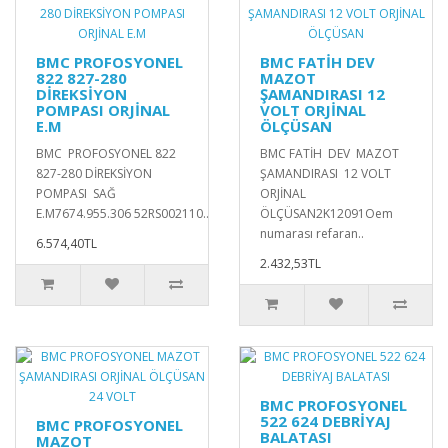
BMC PROFOSYONEL
BMC FATİH DEV
822 827-280
MAZOT
DİREKSİYON
ŞAMANDIRASI 12
POMPASI ORJİNAL
VOLT ORJİNAL
E.M
ÖLÇÜSAN
BMC PROFOSYONEL 822
BMC FATİH DEV MAZOT
827-280 DİREKSİYON
ŞAMANDIRASI 12 VOLT
POMPASI SAĞ
ORJİNAL
E.M7674.955.306 52RS002110..
ÖLÇÜSAN2K12091Oem
numarası refaran..
6.574,40TL
2.432,53TL
BMC PROFOSYONEL
522 624 DEBRİYAJ
BMC PROFOSYONEL
BALATASI
MAZOT