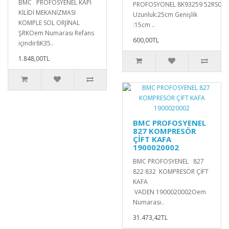
BMC PROFOSYENEL KAPI
PROFOSYONEL 8K93259 52RS019
KİLİDİ MEKANİZMASI
Uzunluk:25cm Genişlik
KOMPLE SOL ORJİNAL
:15cm ..
ŞRKOem Numarası Refans
600,00TL
içindir8K35..
1.848,00TL
BMC PROFOSYENEL
827 KOMPRESÖR
ÇİFT KAFA
1900020002
BMC PROFOSYENEL 827
822 832 KOMPRESÖR ÇİFT
KAFA
VADEN 1900020002Oem
Numarası..
31.473,42TL