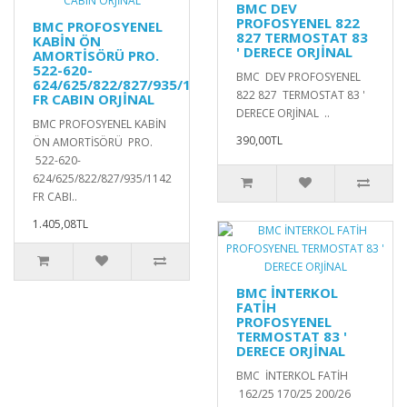
BMC DEV
PROFOSYENEL 822
BMC PROFOSYENEL
827 TERMOSTAT 83
KABİN ÖN
' DERECE ORJİNAL
AMORTİSÖRÜ PRO.
522-620-
BMC DEV PROFOSYENEL
624/625/822/827/935/1142
822 827 TERMOSTAT 83 '
FR CABIN ORJİNAL
DERECE ORJİNAL ..
BMC PROFOSYENEL KABİN
390,00TL
ÖN AMORTİSÖRÜ PRO.
522-620-
624/625/822/827/935/1142
FR CABI..
1.405,08TL
BMC İNTERKOL
FATİH
PROFOSYENEL
TERMOSTAT 83 '
DERECE ORJİNAL
BMC İNTERKOL FATİH
162/25 170/25 200/26