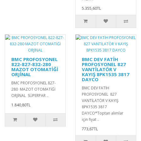
5.355,60TL
BMC PROFOSYONEL
BMC DEV FATİH
822-827-832-280
PROFOSYONEL 827
MAZOT OTOMATİĞİ
VANTİLATÖR V
ORJİNAL
KAYIŞ 8PK1535 3817
DAYCO
BMC PROFOSYONEL 827-
BMC DEV FATİH
280 MAZOT OTOMATİĞİ
PROFOSYONEL 827
ORJİNAL SÜPERPAR ..
VANTİLATÖR V KAYIŞ
1.840,80TL
8PK1535 3817
DAYCO*Toptan alımlar
için fiyat ..
773,67TL