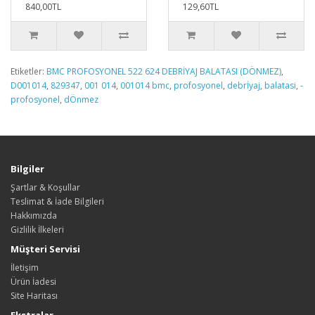
840,00TL
129,60TL
Etiketler:
BMC PROFOSYONEL 522 624 DEBRİYAJ BALATASI (DÖNMEZ)
,
D001014
,
829347
,
001 014
,
001014 bmc
,
profosyonel
,
debrİyaj
,
balatasi
,
-
profosyonel
,
dÖnmez
Bilgiler
Şartlar & Koşullar
Teslimat & İade Bilgileri
Hakkımızda
Gizlilik İlkeleri
Müşteri Servisi
İletişim
Ürün İadesi
Site Haritası