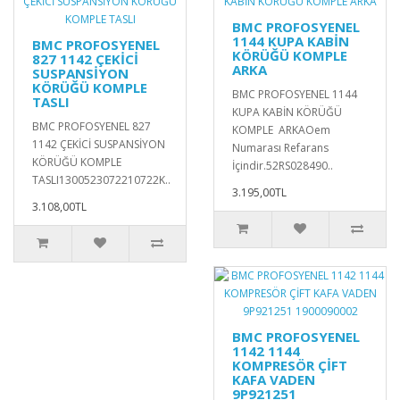
BMC PROFOSYENEL
1144 KUPA KABİN
BMC PROFOSYENEL
KÖRÜĞÜ KOMPLE
827 1142 ÇEKİCİ
ARKA
SUSPANSİYON
KÖRÜĞÜ KOMPLE
BMC PROFOSYENEL 1144
TASLI
KUPA KABİN KÖRÜĞÜ
BMC PROFOSYENEL 827
KOMPLE ARKAOem
1142 ÇEKİCİ SUSPANSİYON
Numarası Refarans
KÖRÜĞÜ KOMPLE
İçindir.52RS028490..
TASLI1300523072210722K..
3.195,00TL
3.108,00TL
BMC PROFOSYENEL
1142 1144
KOMPRESÖR ÇİFT
KAFA VADEN
9P921251