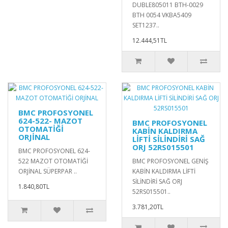
DUBLE805011 BTH-0029
BTH 0054 VKBA5409
SET1237..
12.444,51TL
BMC PROFOSYONEL
624-522- MAZOT
BMC PROFOSYONEL
OTOMATİĞİ
KABİN KALDIRMA
ORJİNAL
LİFTİ SİLİNDİRİ SAĞ
ORJ 52RS015501
BMC PROFOSYONEL 624-
522 MAZOT OTOMATİĞİ
BMC PROFOSYONEL GENİŞ
ORJİNAL SÜPERPAR ..
KABİN KALDIRMA LİFTİ
SİLİNDİRİ SAĞ ORJ
1.840,80TL
52RS015501..
3.781,20TL