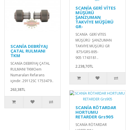
SCANİA GERİ VİTES
MÜŞÜRÜ
ŞANZUMAN
TAKVİYE MÜŞÜRÜ
GR-
SCANİA GERİ VİTES
MÜŞÜRÜ ŞANZUMAN
SCANİA DEBRİYAJ
TAKVİYE MÜŞÜRÜ GR
ÇATAL RULMANI
875/GRS-895-
TKM
905 1743181..
SCANİA DEBRİYAJ ÇATAL
2.238,70TL
RULMANI TKMOem
Numaraları Refarans
içindir. 29112SC 1753479..
263,38TL
SCANİA RÖTARDAR
HORTUMU
RETARDER Grs905
SCANİA RÖTARDAR