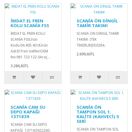
İMDAT EL FREN
SCANİA ÖN DİNGİL
KOLU SCANİA FSS
TAMİR TAKIMI
İMDAT EL FREN KOLU
SCANİA ÖN DİNGİL TAMİR
SCANİA FSSÜrün
TAKIMI (TEK
Kodu:04.405.40.0Ürün
TEKERLİK)550284..
Adı:El Fren ValfleriOEM
2.699,60TL
No:961 723 122 0Araç ..
3.286,80TL
SCANİA CAM SU
SCANİA ÖN
DEPO KAPAĞI
TAMPON SOL 1.
1371839
KALİTE (KAHVECİ) 5
SERİ
SCANİA CAM SU DEPO
SCANİA ÖN TAMPON SOL
KAPAĞI 137183922260..