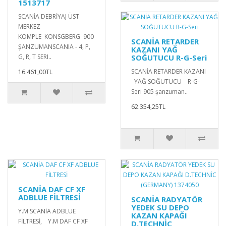
1513717
SCANİA DEBRİYAJ ÜST
MERKEZ
KOMPLE KONSGBERG 900
SCANİA RETARDER
ŞANZUMANSCANIA - 4, P,
KAZANI YAĞ
G, R, T SERI..
SOĞUTUCU R-G-Seri
SCANİA RETARDER KAZANI
16.461,00TL
YAĞ SOĞUTUCU R-G-
Seri 905 şanzuman..
62.354,25TL
SCANİA DAF CF XF
ADBLUE FİLTRESİ
SCANİA RADYATÖR
YEDEK SU DEPO
Y.M SCANİA ADBLUE
KAZAN KAPAĞI
FİLTRESİ, Y.M DAF CF XF
D.TECHNİC