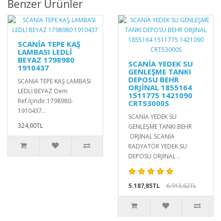
Benzer Ürünler
SCANİA TEPE KAŞ
LAMBASI LEDLİ
BEYAZ 1798980
SCANİA YEDEK SU
1910437
GENLEŞME TANKI
DEPOSU BEHR
SCANİA TEPE KAŞ LAMBASI
ORJİNAL 1855164
LEDLİ BEYAZ Oem
1511775 1421090
Ref.İçindir.1798980-
CRT53000S
1910437..
SCANİA YEDEK SU
324,00TL
GENLEŞME TANKI BEHR
ORJİNAL SCANİA
RADYATÖR YEDEK SU
DEPOSU ORJİNAL ..
5.187,85TL
6.913,62TL