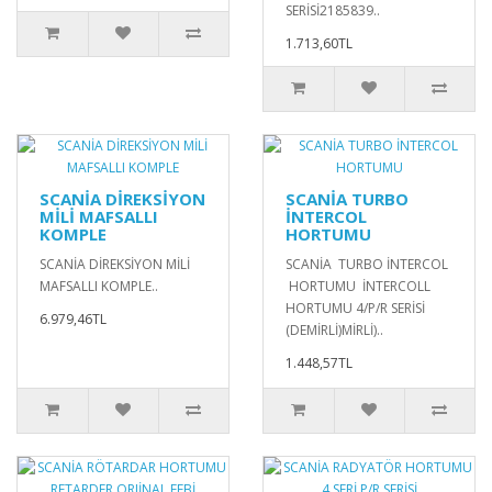
SERİSİ2185839..
1.713,60TL
SCANİA DİREKSİYON
SCANİA TURBO
MİLİ MAFSALLI
İNTERCOL
KOMPLE
HORTUMU
SCANİA DİREKSİYON MİLİ
SCANİA TURBO İNTERCOL
MAFSALLI KOMPLE..
HORTUMU İNTERCOLL
HORTUMU 4/P/R SERİSİ
6.979,46TL
(DEMİRLİ)MİRLİ)..
1.448,57TL