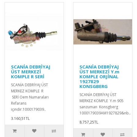
SCANİA DEBRİYAJ
SCANİA DEBRİYAJ
ÜST MERKEZİ
ÜST MERKEZİ Y.m
KOMPLE R SERİ
KOMPLE ORJİNAL
1927829
SCANİA DEBRİYAJ ÜST
KONSGBERG
MERKEZ KOMPLE R
SCANİA DEBRİYAJ ÜST
SERİ Oem Numaraları
MERKEZ KOMPLE Y.m 905
Refarans
sanzuman Konsgberg
içindir.1000179039..
1000179039AM1927829&nb..
3.160,51TL
8.757,25TL