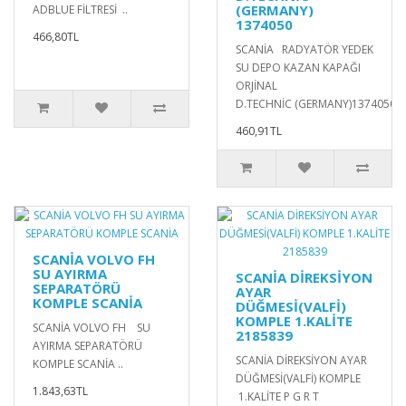
(GERMANY)
ADBLUE FİLTRESİ ..
1374050
466,80TL
SCANİA RADYATÖR YEDEK
SU DEPO KAZAN KAPAĞI
ORJİNAL
D.TECHNİC (GERMANY)1374050..
460,91TL
SCANİA VOLVO FH
SU AYIRMA
SCANİA DİREKSİYON
SEPARATÖRÜ
AYAR
KOMPLE SCANİA
DÜĞMESİ(VALFİ)
KOMPLE 1.KALİTE
SCANİA VOLVO FH SU
2185839
AYIRMA SEPARATÖRÜ
SCANİA DİREKSİYON AYAR
KOMPLE SCANİA ..
DÜĞMESİ(VALFİ) KOMPLE
1.843,63TL
1.KALİTE P G R T