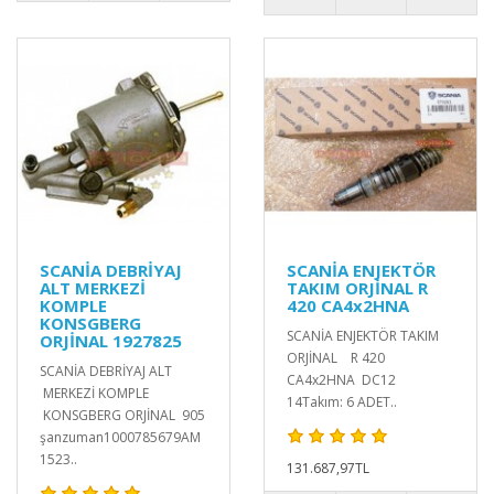
SCANİA DEBRİYAJ
SCANİA ENJEKTÖR
ALT MERKEZİ
TAKIM ORJİNAL R
KOMPLE
420 CA4x2HNA
KONSGBERG
SCANİA ENJEKTÖR TAKIM
ORJİNAL 1927825
ORJİNAL R 420
SCANİA DEBRİYAJ ALT
CA4x2HNA DC12
MERKEZİ KOMPLE
14Takım: 6 ADET..
KONSGBERG ORJİNAL 905
şanzuman1000785679AM
1523..
131.687,97TL