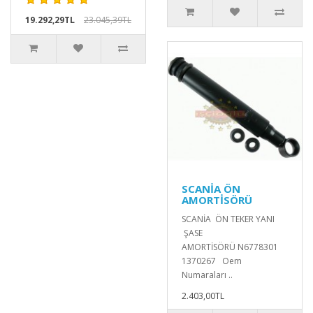
19.292,29TL
23.045,39TL
SCANİA ÖN
AMORTİSÖRÜ
SCANİA ÖN TEKER YANI
ŞASE
AMORTİSÖRÜ N6778301
1370267 Oem
Numaraları ..
2.403,00TL