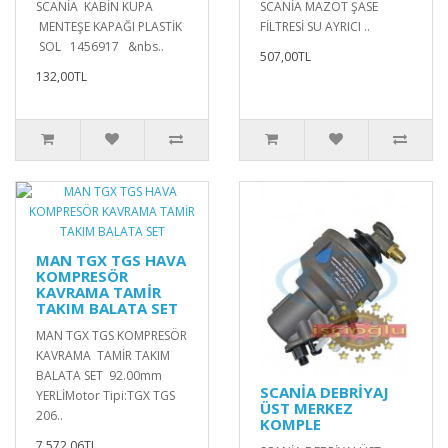
SCANİA KABİN KUPA
SCANİA MAZOT ŞASE
MENTEŞE KAPAĞI PLASTİK
FİLTRESİ SU AYRICI ..
SOL 1456917 &nbs..
507,00TL
132,00TL
MAN TGX TGS HAVA
KOMPRESÖR
KAVRAMA TAMİR
TAKIM BALATA SET
MAN TGX TGS KOMPRESÖR
KAVRAMA TAMİR TAKIM
BALATA SET 92.00mm
SCANİA DEBRİYAJ
YERLİMotor Tipi:TGX TGS
ÜST MERKEZ
206..
KOMPLE
7.572,06TL