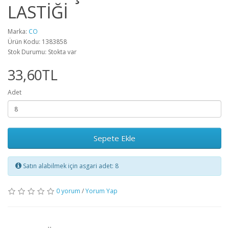
LASTİĞİ
Marka:
CO
Ürün Kodu: 1383858
Stok Durumu: Stokta var
33,60TL
Adet
Sepete Ekle
Satın alabilmek için asgari adet: 8
0 yorum
/
Yorum Yap