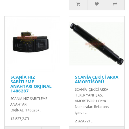
SCANİA HIZ
SCANİA ÇEKİCİ ARKA
SABİTLEME
AMORTİSÖRÜ
ANAHTARI ORJİNAL
SCANİA ÇEKİCİ ARKA
1486287
TEKER YANI ŞASE
SCANİA HIZ SABİTLEME
AMORTİSÖRÜ Oem
ANAHTARI
Numaraları Refarans
ORJİNAL 1486287..
içindir..
13.827,24TL
2.829,72TL