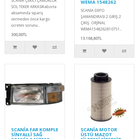
SCANİA ÇEKİCİ ÇAMURLUK
WEMA 1548262
SOL TEKER ARKASIKaborta
SCANİA DEPO
aksamında sipariş
ŞAMANDIRASI 2 GİRİŞ 2
vermeden önce kargo
ÇIKIŞ ORJİNAL
ücretini sorunu..
WEMA1548262810751..
300,00TL
13.168,80TL
SCANİA FAR KOMPLE
SCANİA MOTOR
SİNYALLİ SAĞ
ÜSTÜ MAZOT