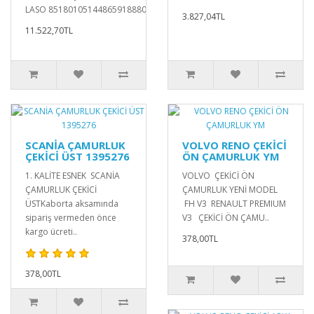
LASO 85180105144865918880252028987..
3.827,04TL
11.522,70TL
SCANİA ÇAMURLUK
VOLVO RENO ÇEKİCİ
ÇEKİCİ ÜST 1395276
ÖN ÇAMURLUK YM
1. KALİTE ESNEK SCANİA
VOLVO ÇEKİCİ ÖN
ÇAMURLUK ÇEKİCİ
ÇAMURLUK YENİ MODEL
ÜSTKaborta aksamında
FH V3 RENAULT PREMIUM
sipariş vermeden önce
V3 ÇEKİCİ ÖN ÇAMU..
kargo ücreti..
378,00TL
378,00TL