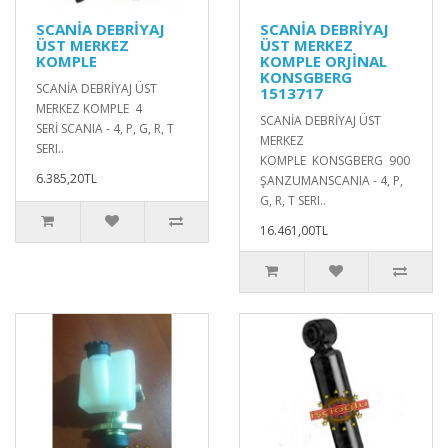
SCANİA DEBRİYAJ
SCANİA DEBRİYAJ
ÜST MERKEZ
ÜST MERKEZ
KOMPLE
KOMPLE ORJİNAL
KONSGBERG
SCANİA DEBRİYAJ ÜST
1513717
MERKEZ KOMPLE 4
SCANİA DEBRİYAJ ÜST
SERİ SCANIA - 4, P, G, R, T
MERKEZ
SERI..
KOMPLE KONSGBERG 900
6.385,20TL
ŞANZUMANSCANIA - 4, P,
G, R, T SERI..
16.461,00TL