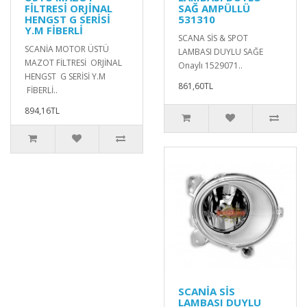
FİLTRESİ ORJİNAL
SAĞ AMPÜLLÜ
HENGST G SERİSİ
531310
Y.M FİBERLİ
SCANA SİS & SPOT
SCANİA MOTOR ÜSTÜ
LAMBASI DUYLU SAĞE
MAZOT FİLTRESİ ORJİNAL
Onaylı 1529071..
HENGST G SERİSİ Y.M
861,60TL
FİBERLİ..
894,16TL
SCANİA SİS
LAMBASI DUYLU