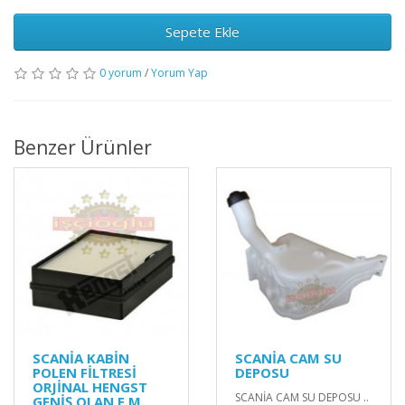
Sepete Ekle
0 yorum
/
Yorum Yap
Benzer Ürünler
SCANİA KABİN
SCANİA CAM SU
POLEN FİLTRESİ
DEPOSU
ORJİNAL HENGST
SCANİA CAM SU DEPOSU ..
GENİŞ OLAN E.M