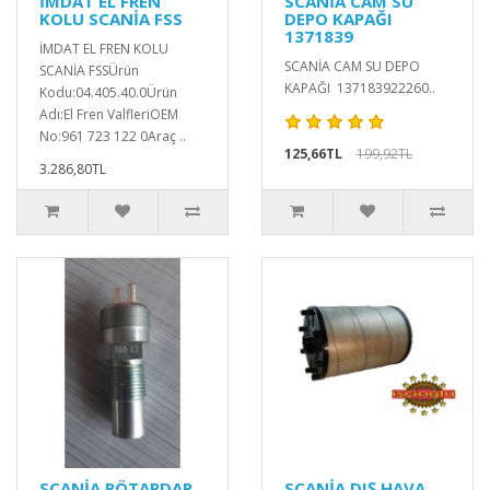
İMDAT EL FREN
SCANİA CAM SU
KOLU SCANİA FSS
DEPO KAPAĞI
1371839
İMDAT EL FREN KOLU
SCANİA CAM SU DEPO
SCANİA FSSÜrün
KAPAĞI 137183922260..
Kodu:04.405.40.0Ürün
Adı:El Fren ValfleriOEM
No:961 723 122 0Araç ..
125,66TL
199,92TL
3.286,80TL
SCANİA RÖTARDAR
SCANİA DIŞ HAVA