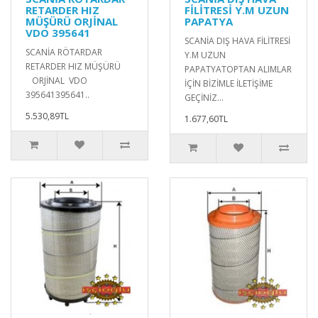
RETARDER HIZ
FİLİTRESİ Y.M UZUN
MÜŞÜRÜ ORJİNAL
PAPATYA
VDO 395641
SCANİA DIŞ HAVA FİLİTRESİ
SCANİA RÖTARDAR
Y.M UZUN
RETARDER HIZ MÜŞÜRÜ
PAPATYATOPTAN ALIMLAR
ORJİNAL VDO
İÇİN BİZİMLE İLETİŞİME
395641395641..
GEÇİNİZ...
5.530,89TL
1.677,60TL