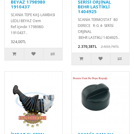
BEYAZ 1798980
SERİSİ ORJİNAL
1910437
BEHR LASTİKLİ
1404925
SCANİA TEPE KAŞ LAMBASI
SCANİA TERMOSTAT 80
LEDLİ BEYAZ Oem
DERECE R-G 4- SERİSİ
Ref.İçindir.1798980-
ORJİNAL
1910437..
BEHR LASTİKLİ 1404925..
324,00TL
2.370,38TL
2.633,76TL