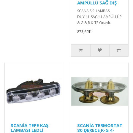
AMPÜLLÜ SAĞ DIŞ
SCANA SİS LAMBASI
DUYLU SAĞH1 AMPÜLLÜP
& G & R & TE Onaylı..
873,60TL
SCANİA TEPE KAŞ
SCANİA TERMOSTAT
LAMBASI LEDLİ
80 DERECE R-G 4-