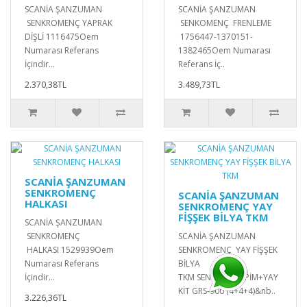
SCANİA ŞANZUMAN
SCANİA ŞANZUMAN
SENKROMENÇ YAPRAK
SENKOMENÇ FRENLEME
DİŞLİ 1116475Oem
1756447-1370151-
Numarası Referans
1382465Oem Numarası
İçindir...
Referans İç..
2.370,38TL
3.489,73TL
SCANİA ŞANZUMAN
SENKROMENÇ
SCANİA ŞANZUMAN
HALKASI
SENKROMENÇ YAY
FİŞŞEK BİLYA TKM
SCANİA ŞANZUMAN
SENKROMENÇ
SCANİA ŞANZUMAN
HALKASI 1529939Oem
SENKROMENÇ YAY FİŞŞEK
Numarası Referans
BİLYA
İçindir...
TKM SENK.BİLYA+PİM+YAY
KİT GRS-900 (4+4+4)&nb..
3.226,36TL