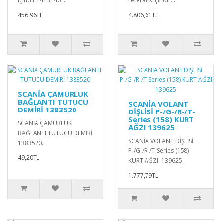
içindir.1413146 ..
referans içindir...
456,96TL
4.806,61TL
SCANİA ÇAMURLUK
BAĞLANTI TUTUCU
SCANİA VOLANT
DEMİRİ 1383520
DİŞLİSİ P-/G-/R-/T-
Series (158) KURT
SCANİA ÇAMURLUK
AĞZI 139625
BAĞLANTI TUTUCU DEMİRİ
SCANİA VOLANT DİŞLİSİ
1383520..
P-/G-/R-/T-Series (158)
49,20TL
KURT AĞZI 139625..
1.777,79TL