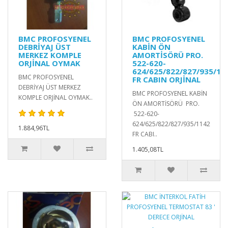
BMC PROFOSYENEL
BMC PROFOSYENEL
DEBRİYAJ ÜST
KABİN ÖN
MERKEZ KOMPLE
AMORTİSÖRÜ PRO.
ORJİNAL OYMAK
522-620-
624/625/822/827/935/11
BMC PROFOSYENEL
FR CABIN ORJİNAL
DEBRİYAJ ÜST MERKEZ
BMC PROFOSYENEL KABİN
KOMPLE ORJİNAL OYMAK..
ÖN AMORTİSÖRÜ PRO.
522-620-
624/625/822/827/935/1142
1.884,96TL
FR CABI..
1.405,08TL