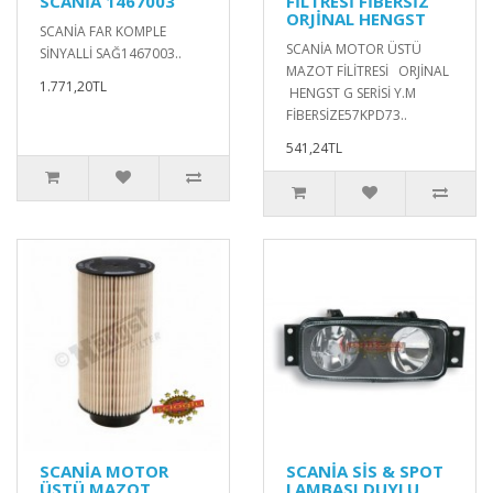
SCANİA 1467003
FİLTRESİ FİBERSİZ
ORJİNAL HENGST
SCANİA FAR KOMPLE
SCANİA MOTOR ÜSTÜ
SİNYALLİ SAĞ1467003..
MAZOT FİLİTRESİ ORJİNAL
1.771,20TL
HENGST G SERİSİ Y.M
FİBERSİZE57KPD73..
541,24TL
SCANİA MOTOR
SCANİA SİS & SPOT
ÜSTÜ MAZOT
LAMBASI DUYLU