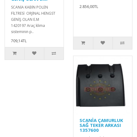
2.856,00TL
SCANİA KABİN POLEN
FİLTRESİ ORJİNAL HENGST
GENİŞ OLAN E.M
1420197 Araç klima
sisteminin p..
709,14TL
SCANİA ÇAMURLUK
SAĞ TEKER ARKASI
1357600