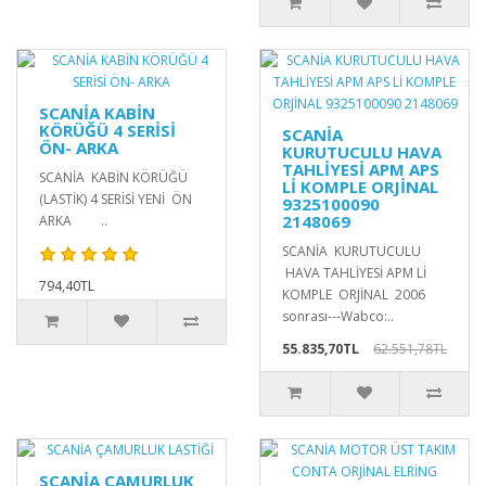
SCANİA KABİN
KÖRÜĞÜ 4 SERİSİ
SCANİA
ÖN- ARKA
KURUTUCULU HAVA
TAHLİYESİ APM APS
SCANİA KABİN KÖRÜĞÜ
Lİ KOMPLE ORJİNAL
(LASTİK) 4 SERİSİ YENİ ÖN
9325100090
2148069
ARKA ..
SCANİA KURUTUCULU
HAVA TAHLİYESİ APM Lİ
794,40TL
KOMPLE ORJİNAL 2006
sonrası---Wabco:..
55.835,70TL
62.551,78TL
SCANİA ÇAMURLUK