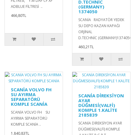
FİLTRESİ, Y.M DAF CF XF
D.TECHNİC
(GERMANY)
ADBLUE FİLTRESİ ..
1374050
466,80TL
SCANİA RADYATÖR YEDEK
SU DEPO KAZAN KAPAĞI
ORJİNAL
D.TECHNİC (GERMANY)1374050..
460,21TL
SCANİA VOLVO FH
SU AYIRMA
SCANİA DİREKSİYON
SEPARATÖRÜ
AYAR
KOMPLE SCANİA
DÜĞMESİ(VALFİ)
KOMPLE 1.KALİTE
SCANİA VOLVO FH SU
2185839
AYIRMA SEPARATÖRÜ
SCANİA DİREKSİYON AYAR
KOMPLE SCANİA ..
DÜĞMESİ(VALFİ) KOMPLE
1.840,83TL