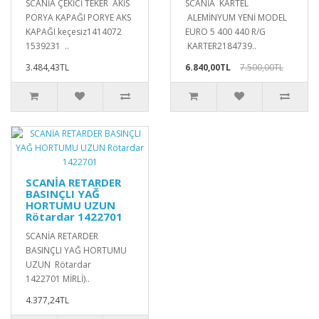
SCANİA ÇEKİCİ TEKER AKİS
SCANİA KARTEL
PORYA KAPAĞI PORYE AKS
ALEMİNYUM YENİ MODEL
KAPAĞI keçesiz1414072
EURO 5 400 440 R/G
1539231 ..
KARTER2184739..
3.484,43TL
6.840,00TL
7.500,00TL
SCANİA RETARDER
BASINÇLI YAĞ
HORTUMU UZUN
Rötardar 1422701
SCANİA RETARDER
BASINÇLI YAĞ HORTUMU
UZUN Rötardar
1422701 MİRLİ)..
4.377,24TL