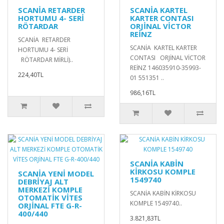
SCANİA RETARDER
SCANİA KARTEL
HORTUMU 4- SERİ
KARTER CONTASI
RÖTARDAR
ORJİNAL VİCTOR
REİNZ
SCANİA RETARDER
SCANİA KARTEL KARTER
HORTUMU 4- SERİ
CONTASI ORJİNAL VİCTOR
RÖTARDAR MİRLİ)..
REİNZ 146035910-35993-
224,40TL
01 551351 ..
986,16TL
SCANİA KABİN
KİRKOSU KOMPLE
SCANİA YENİ MODEL
1549740
DEBRİYAJ ALT
MERKEZİ KOMPLE
SCANİA KABİN KİRKOSU
OTOMATİK VİTES
KOMPLE 1549740..
ORJİNAL FTE G-R-
400/440
3.821,83TL