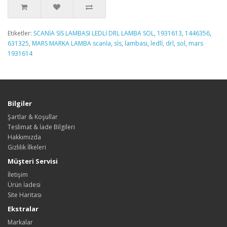
Etiketler:
SCANİA SİS LAMBASI LEDLİ DRL LAMBA SOL
,
1931613
,
1446356
,
631325
,
MARS MARKA LAMBA scanİa
,
sİs
,
lambasi
,
ledlİ
,
drl
,
sol
,
mars
1931614
Bilgiler
Şartlar & Koşullar
Teslimat & İade Bilgileri
Hakkımızda
Gizlilik İlkeleri
Müşteri Servisi
İletişim
Ürün İadesi
Site Haritası
Ekstralar
Markalar