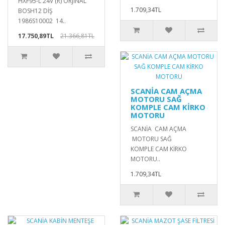
HXF95-L 24V (R) ORJİNAL
1.709,34TL
BOSH12 DİŞ
1986S10002 14..
17.750,89TL
21.366,81TL
SCANİA CAM AÇMA
MOTORU SAĞ
KOMPLE CAM KİRKO
MOTORU
SCANİA CAM AÇMA
MOTORU SAĞ
KOMPLE CAM KİRKO
MOTORU..
1.709,34TL