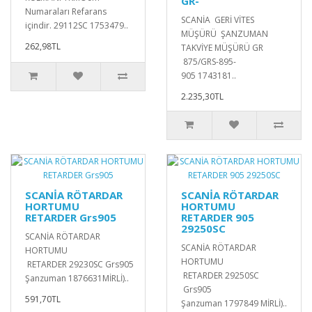
GR-
Numaraları Refarans
SCANİA GERİ VİTES
içindir. 29112SC 1753479..
MÜŞÜRÜ ŞANZUMAN
262,98TL
TAKVİYE MÜŞÜRÜ GR
875/GRS-895-
905 1743181..
2.235,30TL
SCANİA RÖTARDAR
SCANİA RÖTARDAR
HORTUMU
HORTUMU
RETARDER Grs905
RETARDER 905
29250SC
SCANİA RÖTARDAR
SCANİA RÖTARDAR
HORTUMU
HORTUMU
RETARDER 29230SC Grs905
RETARDER 29250SC
Şanzuman 1876631MİRLİ)..
Grs905
591,70TL
Şanzuman 1797849 MİRLİ)..