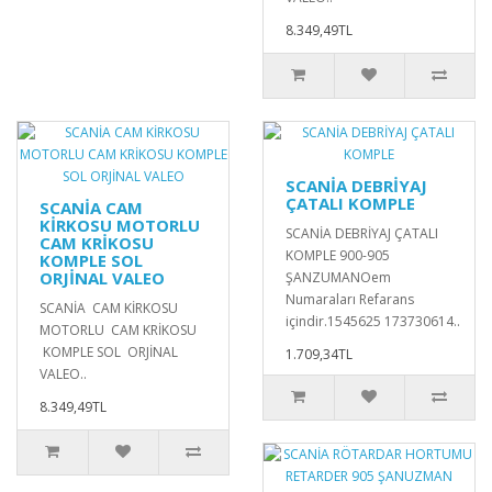
8.349,49TL
SCANİA DEBRİYAJ
ÇATALI KOMPLE
SCANİA CAM
KİRKOSU MOTORLU
SCANİA DEBRİYAJ ÇATALI
CAM KRİKOSU
KOMPLE 900-905
KOMPLE SOL
ORJİNAL VALEO
ŞANZUMANOem
Numaraları Refarans
SCANİA CAM KİRKOSU
içindir.1545625 173730614..
MOTORLU CAM KRİKOSU
KOMPLE SOL ORJİNAL
1.709,34TL
VALEO..
8.349,49TL