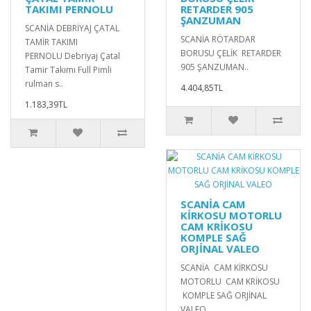
TAKIMI PERNOLU
RETARDER 905
ŞANZUMAN
SCANİA DEBRİYAJ ÇATAL
SCANİA RÖTARDAR
TAMİR TAKIMI
BORUSU ÇELİK RETARDER
PERNOLU Debriyaj Çatal
905 ŞANZUMAN..
Tamir Takımı Full Pimli
rulman s..
4.404,85TL
1.183,39TL
SCANİA CAM
KİRKOSU MOTORLU
CAM KRİKOSU
KOMPLE SAĞ
ORJİNAL VALEO
SCANİA CAM KİRKOSU
MOTORLU CAM KRİKOSU
KOMPLE SAĞ ORJİNAL
VALEO..