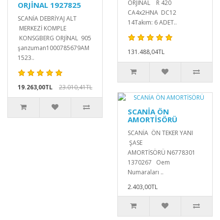
ORJİNAL R 420
ORJİNAL 1927825
CA4x2HNA DC12
SCANİA DEBRİYAJ ALT
14Takım: 6 ADET..
MERKEZİ KOMPLE
KONSGBERG ORJİNAL 905
şanzuman1000785679AM
131.488,04TL
1523..
19.263,00TL
23.010,41TL
SCANİA ÖN
AMORTİSÖRÜ
SCANİA ÖN TEKER YANI
ŞASE
AMORTİSÖRÜ N6778301
1370267 Oem
Numaraları ..
2.403,00TL