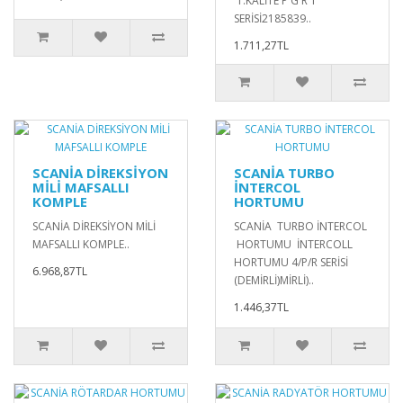
1.KALİTE P G R T
SERİSİ2185839..
1.711,27TL
SCANİA DİREKSİYON
SCANİA TURBO
MİLİ MAFSALLI
İNTERCOL
KOMPLE
HORTUMU
SCANİA DİREKSİYON MİLİ
SCANİA TURBO İNTERCOL
MAFSALLI KOMPLE..
HORTUMU İNTERCOLL
HORTUMU 4/P/R SERİSİ
6.968,87TL
(DEMİRLİ)MİRLİ)..
1.446,37TL