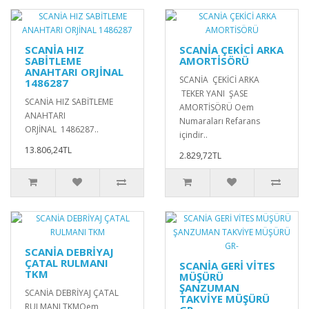
SCANİA HIZ
SCANİA ÇEKİCİ ARKA
SABİTLEME
AMORTİSÖRÜ
ANAHTARI ORJİNAL
SCANİA ÇEKİCİ ARKA
1486287
TEKER YANI ŞASE
SCANİA HIZ SABİTLEME
AMORTİSÖRÜ Oem
ANAHTARI
Numaraları Refarans
ORJİNAL 1486287..
içindir..
13.806,24TL
2.829,72TL
SCANİA DEBRİYAJ
ÇATAL RULMANI
SCANİA GERİ VİTES
TKM
MÜŞÜRÜ
ŞANZUMAN
SCANİA DEBRİYAJ ÇATAL
TAKVİYE MÜŞÜRÜ
RULMANI TKMOem