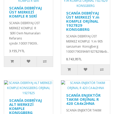
SCANİA DEBRİYAJ
ÜST MERKEZİ
SCANİA DEBRİYAJ
KOMPLE R SERİ
ÜST MERKEZİ Y.m
KOMPLE ORJİNAL
SCANİA DEBRİYAJ ÜST
1927829
MERKEZ KOMPLE R
KONSGBERG
SERİ Oem Numaraları
SCANİA DEBRİYAJ ÜST
Refarans
MERKEZ KOMPLE Y.m 905
içindir.1000179039..
sanzuman Konsgberg
3.155,71TL
1000179039AM1927829&nb..
8.743,95TL
SCANİA ENJEKTÖR
TAKIM ORJİNAL R
SCANİA DEBRİYAJ
420 CA4x2HNA
ALT MERKEZİ
KOMPLE
SCANİA ENJEKTÖR TAKIM
KONSGBERG