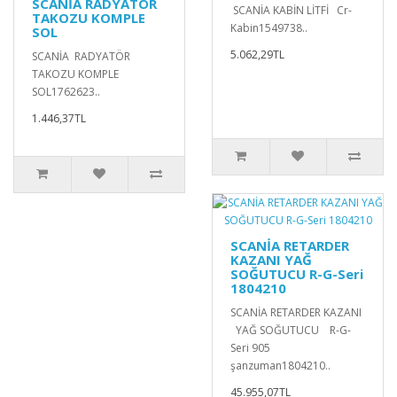
SCANİA RADYATÖR
SCANİA KABİN LİTFİ Cr-
TAKOZU KOMPLE
Kabin1549738..
SOL
5.062,29TL
SCANİA RADYATÖR
TAKOZU KOMPLE
SOL1762623..
1.446,37TL
SCANİA RETARDER
KAZANI YAĞ
SOĞUTUCU R-G-Seri
1804210
SCANİA RETARDER KAZANI
YAĞ SOĞUTUCU R-G-
Seri 905
şanzuman1804210..
45.955,07TL