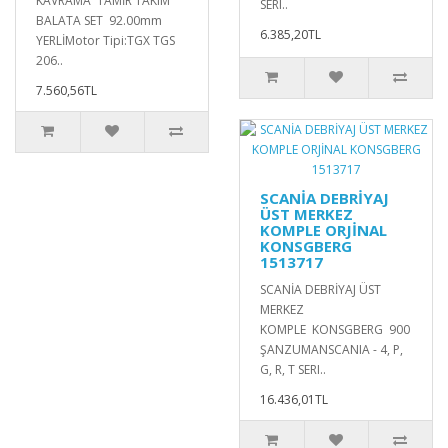
KAVRAMA TAMİR TAKIM
SERI..
BALATA SET 92.00mm
6.385,20TL
YERLİMotor Tipi:TGX TGS
206..
7.560,56TL
SCANİA DEBRİYAJ
ÜST MERKEZ
KOMPLE ORJİNAL
KONSGBERG
1513717
SCANİA DEBRİYAJ ÜST
MERKEZ
KOMPLE KONSGBERG 900
ŞANZUMANSCANIA - 4, P,
G, R, T SERI..
16.436,01TL